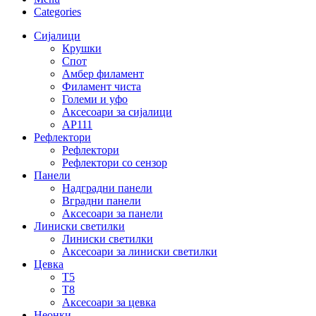
Categories
Сијалици
Крушки
Спот
Амбер филамент
Филамент чиста
Големи и уфо
Аксесоари за сијалици
АР111
Рефлектори
Рефлектори
Рефлектори со сензор
Панели
Надградни панели
Вградни панели
Аксесоари за панели
Линиски светилки
Линиски светилки
Аксесоари за линиски светилки
Цевка
Т5
Т8
Аксесоари за цевка
Неонки