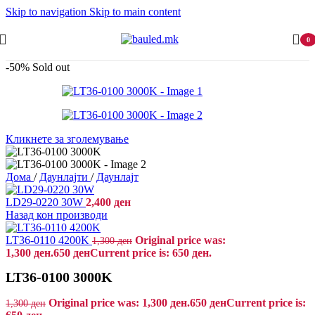
Skip to navigation
Skip to main content
0
-50%
Sold out
Кликнете за зголемување
Дома
/
Даунлајти
/
Даунлајт
LD29-0220 30W
2,400
ден
Назад кон производи
LT36-0110 4200K
Original price was:
1,300
ден
1,300 ден.
650
ден
Current price is: 650 ден.
LT36-0100 3000K
Original price was: 1,300 ден.
650
ден
Current price is:
1,300
ден