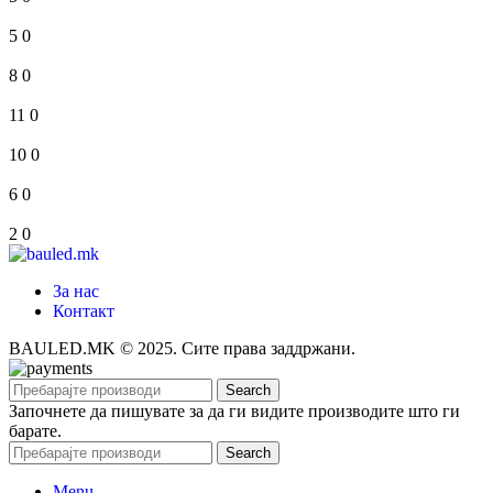
5
0
8
0
11
0
10
0
6
0
2
0
За нас
Контакт
BAULED.MK © 2025. Сите права заддржани.
Search
Започнете да пишувате за да ги видите производите што ги
барате.
Search
Menu