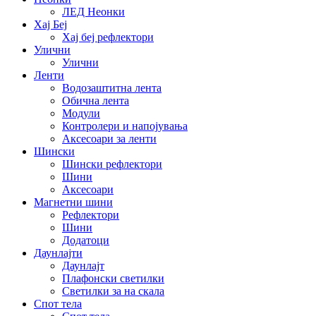
ЛЕД Неонки
Хај Беј
Хај беј рефлектори
Улични
Улични
Ленти
Водозаштитна лента
Обична лента
Модули
Контролери и напојувања
Аксесоари за ленти
Шински
Шински рефлектори
Шини
Аксесоари
Магнетни шини
Рефлектори
Шини
Додатоци
Даунлајти
Даунлајт
Плафонски светилки
Светилки за на скала
Спот тела