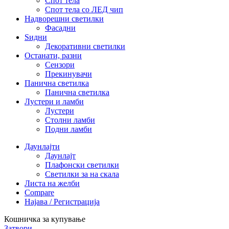
Спот тела
Спот тела со ЛЕД чип
Надворешни светилки
Фасадни
Ѕидни
Декоративни светилки
Останати, разни
Сензори
Прекинувачи
Панична светилка
Панична светилка
Лустери и ламби
Лустери
Столни ламби
Подни ламби
Даунлајти
Даунлајт
Плафонски светилки
Светилки за на скала
Листа на желби
Compare
Најава / Регистрација
Кошничка за купување
Затвори