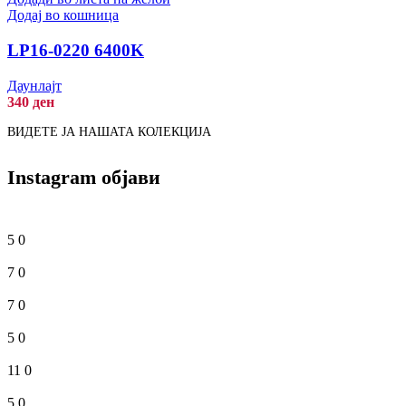
Додај во кошница
LP16-0220 6400K
Даунлајт
340
ден
ВИДЕТЕ ЈА НАШАТА КОЛЕКЦИЈА
Instagram објави
5
0
7
0
7
0
5
0
11
0
5
0