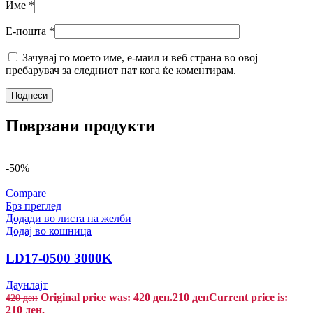
Име
*
Е-пошта
*
Зачувај го моето име, е-маил и веб страна во овој
пребарувач за следниот пат кога ќе коментирам.
Поврзани продукти
-50%
Compare
Брз преглед
Додади во листа на желби
Додај во кошница
LD17-0500 3000K
Даунлајт
Original price was: 420 ден.
210
ден
Current price is:
420
ден
210 ден.