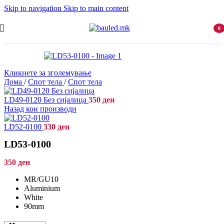
Skip to navigation
Skip to main content
0
item
Кликнете за зголемување
Дома
/
Спот тела
/
Спот тела
LD49-0120 Без сијалица
350
ден
Назад кон производи
LD52-0100
330
ден
LD53-0100
350
ден
MR/GU10
Aluminium
White
90mm