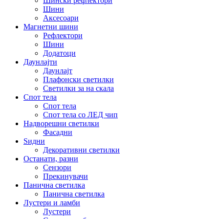
Шински рефлектори
Шини
Аксесоари
Магнетни шини
Рефлектори
Шини
Додатоци
Даунлајти
Даунлајт
Плафонски светилки
Светилки за на скала
Спот тела
Спот тела
Спот тела со ЛЕД чип
Надворешни светилки
Фасадни
Ѕидни
Декоративни светилки
Останати, разни
Сензори
Прекинувачи
Панична светилка
Панична светилка
Лустери и ламби
Лустери