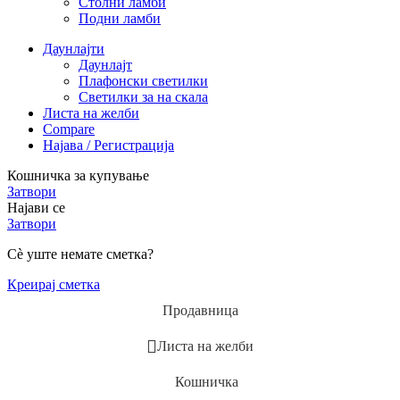
Столни ламби
Подни ламби
Даунлајти
Даунлајт
Плафонски светилки
Светилки за на скала
Листа на желби
Compare
Најава / Регистрација
Кошничка за купување
Затвори
Најави се
Затвори
Сè уште немате сметка?
Креирај сметка
Продавница
Листа на желби
Кошничка