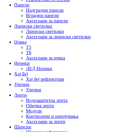
Панели
Надградни панели
Вградни панели
Аксесоари за панели
Линиски светилки
Линиски светилки
Аксесоари за линиски светилки
Цевка
Т5
Т8
Аксесоари за цевка
Неонки
ЛЕД Неонки
Хај Беј
Хај беј рефлектори
Улични
Улични
Ленти
Водозаштитна лента
Обична лента
Модули
Контролери и напојувања
Аксесоари за ленти
Шински