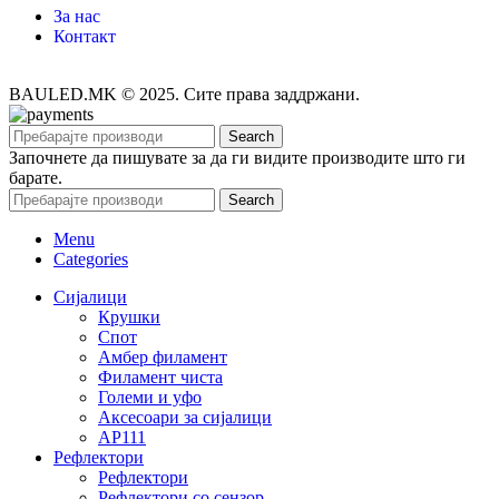
За нас
Контакт
BAULED.MK © 2025. Сите права заддржани.
Search
Започнете да пишувате за да ги видите производите што ги
барате.
Search
Menu
Categories
Сијалици
Крушки
Спот
Амбер филамент
Филамент чиста
Големи и уфо
Аксесоари за сијалици
АР111
Рефлектори
Рефлектори
Рефлектори со сензор