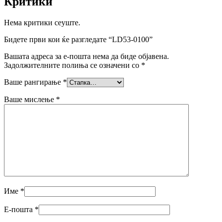
Критики
Нема критики сеуште.
Бидете први кои ќе разгледате “LD53-0100”
Вашата адреса за е-пошта нема да биде објавена.
Задолжителните полиња се означени со
*
Ваше рангирање
*
Ваше мислење
*
Име
*
Е-пошта
*