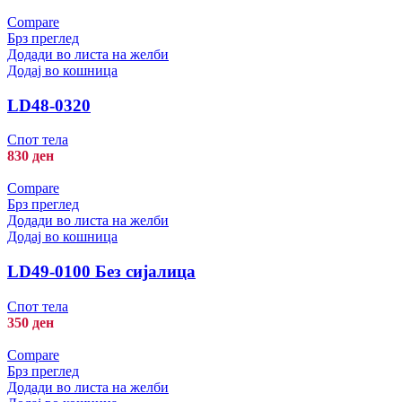
Compare
Брз преглед
Додади во листа на желби
Додај во кошница
LD48-0320
Спот тела
830
ден
Compare
Брз преглед
Додади во листа на желби
Додај во кошница
LD49-0100 Без сијалица
Спот тела
350
ден
Compare
Брз преглед
Додади во листа на желби