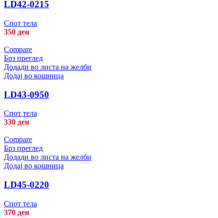
LD42-0215
Спот тела
350
ден
Compare
Брз преглед
Додади во листа на желби
Додај во кошница
LD43-0950
Спот тела
330
ден
Compare
Брз преглед
Додади во листа на желби
Додај во кошница
LD45-0220
Спот тела
370
ден