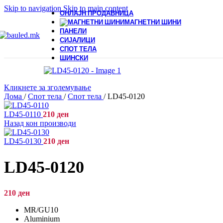
Skip to navigation
Skip to main content
ОНЛАЈН ПРОДАВНИЦА
МАГНЕТНИ ШИНИ
ПАНЕЛИ
СИЈАЛИЦИ
СПОТ ТЕЛА
ШИНСКИ
Кликнете за зголемување
Дома
/
Спот тела
/
Спот тела
/
LD45-0120
LD45-0110
210
ден
Назад кон производи
LD45-0130
210
ден
LD45-0120
210
ден
MR/GU10
Aluminium