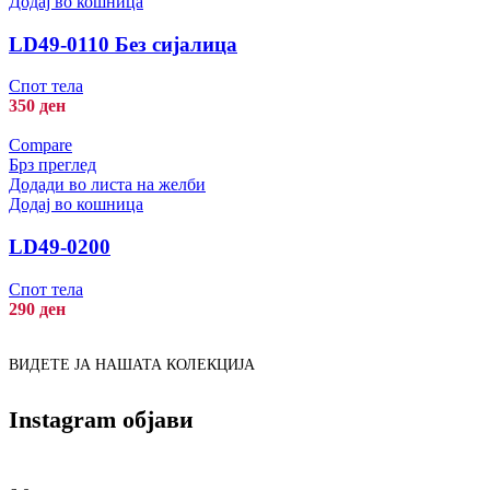
Додај во кошница
LD49-0110 Без сијалица
Спот тела
350
ден
Compare
Брз преглед
Додади во листа на желби
Додај во кошница
LD49-0200
Спот тела
290
ден
ВИДЕТЕ ЈА НАШАТА КОЛЕКЦИЈА
Instagram објави