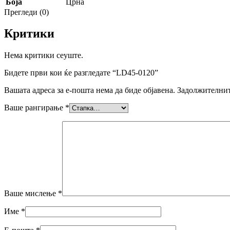
Боја
Црна
Прегледи (0)
Критики
Нема критики сеуште.
Бидете први кои ќе разгледате “LD45-0120”
Вашата адреса за е-пошта нема да биде објавена.
Задолжителнит
Ваше рангирање
*
Ваше мислење
*
Име
*