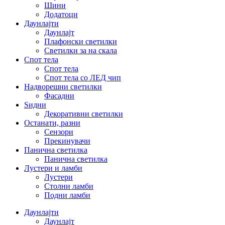
Шини
Додатоци
Даунлајти
Даунлајт
Плафонски светилки
Светилки за на скала
Спот тела
Спот тела
Спот тела со ЛЕД чип
Надворешни светилки
Фасадни
Ѕидни
Декоративни светилки
Останати, разни
Сензори
Прекинувачи
Панична светилка
Панична светилка
Лустери и ламби
Лустери
Столни ламби
Подни ламби
Даунлајти
Даунлајт