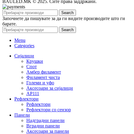
BAULED.MK © 2025. Сите права заддржани.
Search
Започнете да пишувате за да ги видите производите што ги
барате.
Search
Menu
Categories
Сијалици
Крушки
Спот
Амбер филамент
Филамент чиста
Големи и уфо
Аксесоари за сијалици
АР111
Рефлектори
Рефлектори
Рефлектори со сензор
Панели
Надградни панели
Вградни панели
Аксесоари за панели