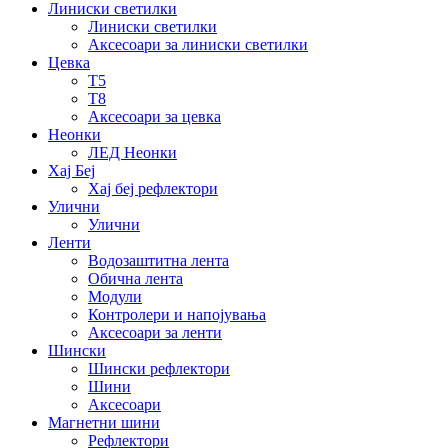
Линиски светилки
Линиски светилки
Аксесоари за линиски светилки
Цевка
Т5
Т8
Аксесоари за цевка
Неонки
ЛЕД Неонки
Хај Беј
Хај беј рефлектори
Улични
Улични
Ленти
Водозаштитна лента
Обична лента
Модули
Контролери и напојувања
Аксесоари за ленти
Шински
Шински рефлектори
Шини
Аксесоари
Магнетни шини
Рефлектори