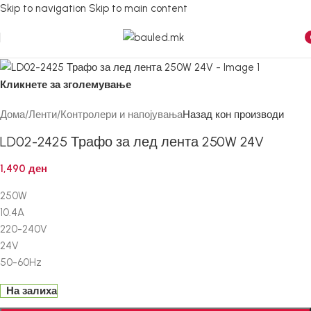
Skip to navigation
Skip to main content
i
Кликнете за зголемување
Дома
/
Ленти
/
Контролери и напојувања
Назад кон производи
LD02-2425 Трафо за лед лента 250W 24V
1,490
ден
250W
10.4A
220-240V
24V
50-60Hz
На залиха