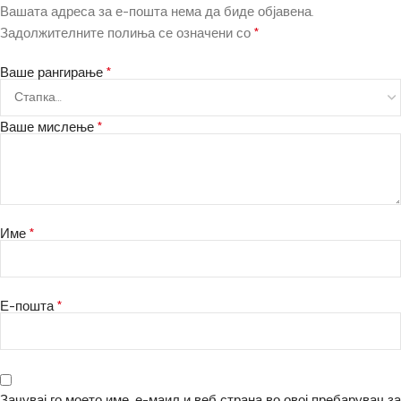
Вашата адреса за е-пошта нема да биде објавена.
*
Задолжителните полиња се означени со
*
Ваше рангирање
*
Ваше мислење
*
Име
*
Е-пошта
Зачувај го моето име, е-маил и веб страна во овој пребарувач за