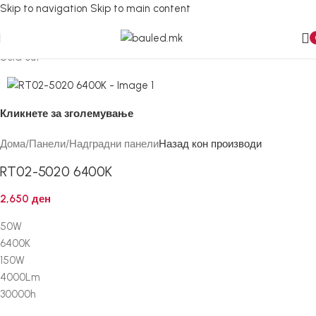
Skip to navigation
Skip to main content
Sold out
Кликнете за зголемување
Дома
/
Панели
/
Надградни панели
Назад кон производи
RT02-5020 6400K
2,650
ден
50W
6400K
150W
4000Lm
30000h