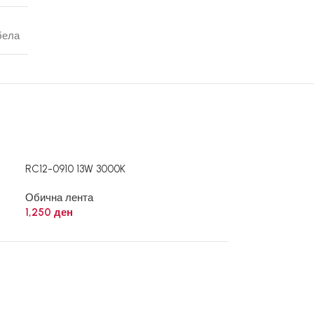
бела
RC12-0910 13W 3000K
RC12-0911 13W 
Обична лента
Обична лента
1,250
ден
1,250
ден