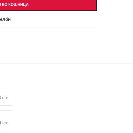
Ј ВО КОШНИЦА
желби
0 cm
ttec