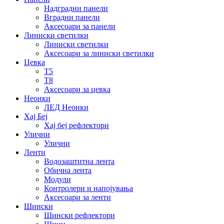
Надградни панели
Вградни панели
Аксесоари за панели
Линиски светилки
Линиски светилки
Аксесоари за линиски светилки
Цевка
Т5
Т8
Аксесоари за цевка
Неонки
ЛЕД Неонки
Хај Беј
Хај беј рефлектори
Улични
Улични
Ленти
Водозаштитна лента
Обична лента
Модули
Контролери и напојувања
Аксесоари за ленти
Шински
Шински рефлектори