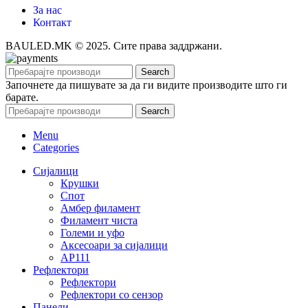
За нас
Контакт
BAULED.MK © 2025. Сите права заддржани.
Search
Започнете да пишувате за да ги видите производите што ги
барате.
Search
Menu
Categories
Сијалици
Крушки
Спот
Амбер филамент
Филамент чиста
Големи и уфо
Аксесоари за сијалици
АР111
Рефлектори
Рефлектори
Рефлектори со сензор
Панели