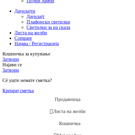
Подни ламби
Даунлајти
Даунлајт
Плафонски светилки
Светилки за на скала
Листа на желби
Compare
Најава / Регистрација
Кошничка за купување
Затвори
Најави се
Затвори
Сè уште немате сметка?
Креирај сметка
Продавница
Листа на желби
Кошничка