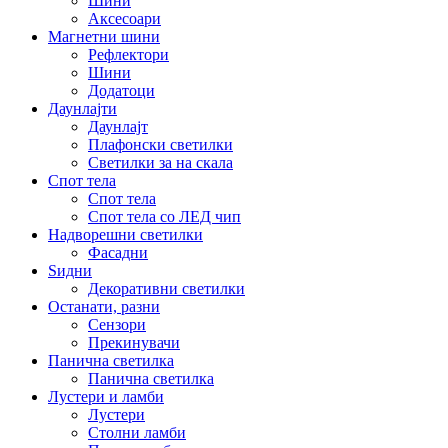
Шини
Аксесоари
Магнетни шини
Рефлектори
Шини
Додатоци
Даунлајти
Даунлајт
Плафонски светилки
Светилки за на скала
Спот тела
Спот тела
Спот тела со ЛЕД чип
Надворешни светилки
Фасадни
Ѕидни
Декоративни светилки
Останати, разни
Сензори
Прекинувачи
Панична светилка
Панична светилка
Лустери и ламби
Лустери
Столни ламби