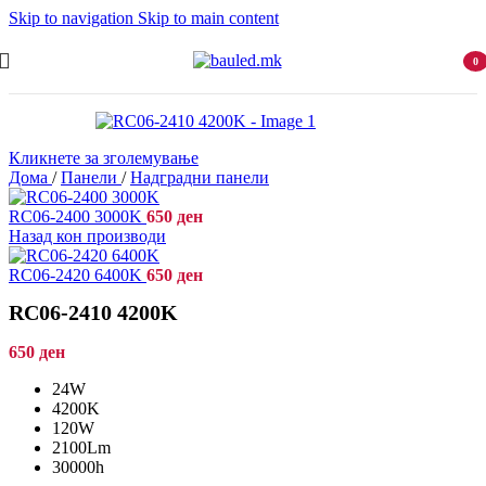
Skip to navigation
Skip to main content
0
item
Кликнете за зголемување
Дома
/
Панели
/
Надградни панели
RC06-2400 3000K
650
ден
Назад кон производи
RC06-2420 6400K
650
ден
RC06-2410 4200K
650
ден
24W
4200K
120W
2100Lm
30000h