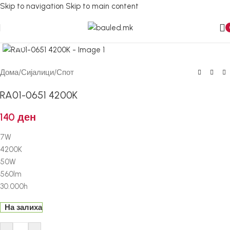
Skip to navigation
Skip to main content
Кликнете за зголемување
Дома
/
Сијалици
/
Спот
RA01-0651 4200K
140
ден
7W
4200K
50W
560lm
30.000h
На залиха