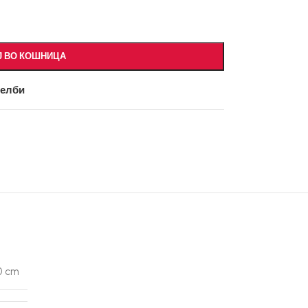
Ј ВО КОШНИЦА
желби
0 cm