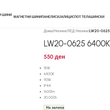
МАГНЕТНИ ШИНИ
ПАНЕЛИ
СИЈАЛИЦИ
СПОТ ТЕЛА
ШИНСКИ
Дома
/
Неонки
/
ЛЕД Неонки
/
LW20-0625
LW20-0625 6400K
550
ден
18W
6400K
90W
IP44
1600lm
30.000h
На залиха