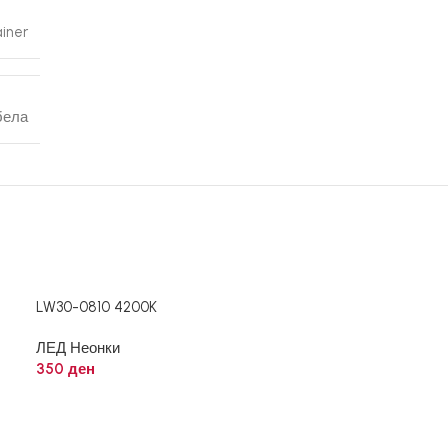
iner
бела
LW30-0810 4200K
LW30-0820 64
ЛЕД Неонки
ЛЕД Неонки
350
ден
350
ден