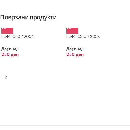
Поврзани продукти
LD14-0110 4200K
LD14-0210 4200K
Даунлајт
Даунлајт
250
ден
250
ден