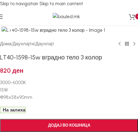
Skip to navigation
Skip to main content
Кликнете за зголемување
Дома
/
Даунлајти
/
Даунлајт
LT40-1598-15w вградно тело 3 колор
820
ден
3000-6000K
15W
Ф98x58x90mm
На залиха
ДОДАЈ ВО КОШНИЦА