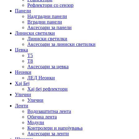
Рефлектори со сензор
Панели
Надградни панели
Вградни панели
Аксесоари за панели
Линиски светилки
Линиски светилки
Аксесоари за линиски светилки
Цевка
Т5
Т8
Аксесоари за цевка
Неонки
ЛЕД Неонки
Хај Беј
Хај беј рефлектори
Улични
Улични
Ленти
Водозаштитна лента
Обична лента
Модули
Контролери и напојувања
Аксесоари за ленти