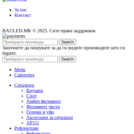
За нас
Контакт
BAULED.MK © 2025. Сите права заддржани.
Search
Започнете да пишувате за да ги видите производите што ги
барате.
Search
Menu
Categories
Сијалици
Крушки
Спот
Амбер филамент
Филамент чиста
Големи и уфо
Аксесоари за сијалици
АР111
Рефлектори
Рефлектори