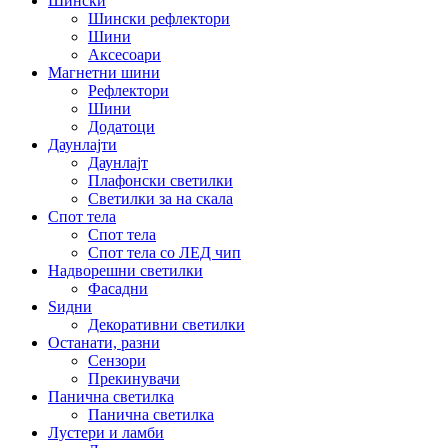
Шински
Шински рефлектори
Шини
Аксесоари
Магнетни шини
Рефлектори
Шини
Додатоци
Даунлајти
Даунлајт
Плафонски светилки
Светилки за на скала
Спот тела
Спот тела
Спот тела со ЛЕД чип
Надворешни светилки
Фасадни
Ѕидни
Декоративни светилки
Останати, разни
Сензори
Прекинувачи
Панична светилка
Панична светилка
Лустери и ламби