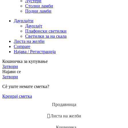
Лустери
Столни ламби
Подни ламби
Даунлајти
Даунлајт
Плафонски светилки
Светилки за на скала
Листа на желби
Compare
Најава / Регистрација
Кошничка за купување
Затвори
Најави се
Затвори
Сè уште немате сметка?
Креирај сметка
Продавница
Листа на желби
Кошничка