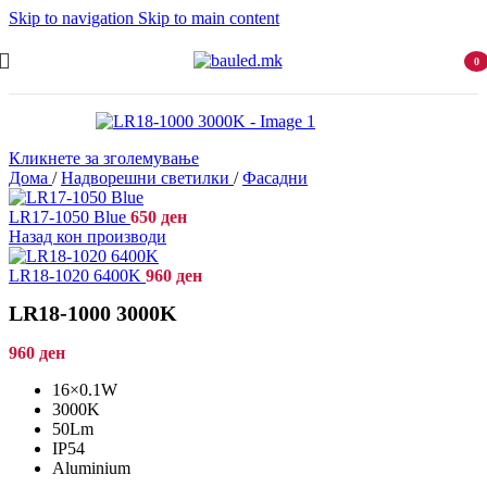
Skip to navigation
Skip to main content
0
item
Кликнете за зголемување
Дома
/
Надворешни светилки
/
Фасадни
LR17-1050 Blue
650
ден
Назад кон производи
LR18-1020 6400K
960
ден
LR18-1000 3000K
960
ден
16×0.1W
3000K
50Lm
IP54
Aluminium