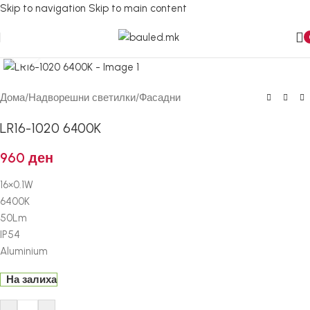
Skip to navigation
Skip to main content
Кликнете за зголемување
Дома
/
Надворешни светилки
/
Фасадни
LR16-1020 6400K
960
ден
16×0.1W
6400K
50Lm
IP54
Aluminium
На залиха