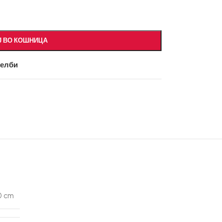
Ј ВО КОШНИЦА
желби
.0 cm