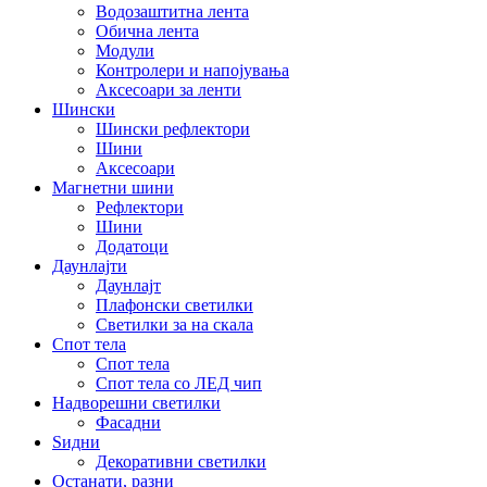
Водозаштитна лента
Обична лента
Модули
Контролери и напојувања
Аксесоари за ленти
Шински
Шински рефлектори
Шини
Аксесоари
Магнетни шини
Рефлектори
Шини
Додатоци
Даунлајти
Даунлајт
Плафонски светилки
Светилки за на скала
Спот тела
Спот тела
Спот тела со ЛЕД чип
Надворешни светилки
Фасадни
Ѕидни
Декоративни светилки
Останати, разни