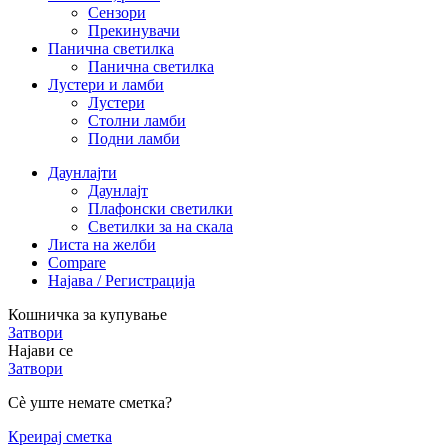
Сензори
Прекинувачи
Панична светилка
Панична светилка
Лустери и ламби
Лустери
Столни ламби
Подни ламби
Даунлајти
Даунлајт
Плафонски светилки
Светилки за на скала
Листа на желби
Compare
Најава / Регистрација
Кошничка за купување
Затвори
Најави се
Затвори
Сè уште немате сметка?
Креирај сметка