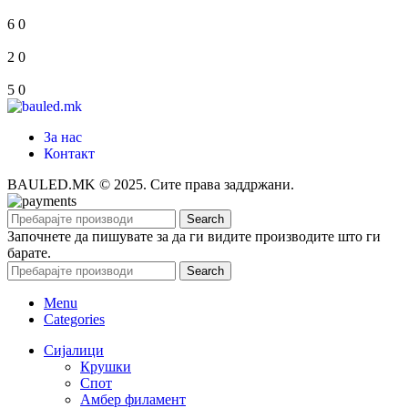
6
0
2
0
5
0
За нас
Контакт
BAULED.MK © 2025. Сите права заддржани.
Search
Започнете да пишувате за да ги видите производите што ги
барате.
Search
Menu
Categories
Сијалици
Крушки
Спот
Амбер филамент