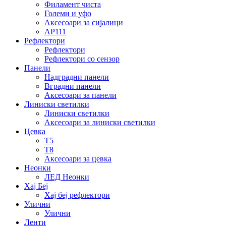
Филамент чиста
Големи и уфо
Аксесоари за сијалици
АР111
Рефлектори
Рефлектори
Рефлектори со сензор
Панели
Надградни панели
Вградни панели
Аксесоари за панели
Линиски светилки
Линиски светилки
Аксесоари за линиски светилки
Цевка
Т5
Т8
Аксесоари за цевка
Неонки
ЛЕД Неонки
Хај Беј
Хај беј рефлектори
Улични
Улични
Ленти