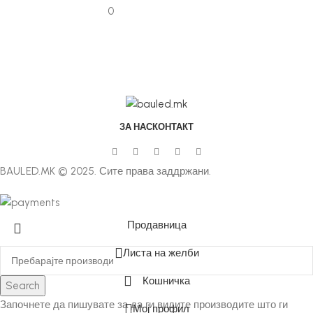
0
ЗА НАС
КОНТАКТ
BAULED.MK © 2025. Сите права заддржани.
Продавница
Листа на желби
Кошничка
Search
Започнете да пишувате за да ги видите производите што ги
Мој профил