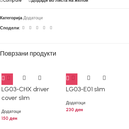
Compare
Додади во листа на желби
Категорија
Додатоци
Сподели:
Поврзани продукти
LG03-CHX driver
LG03-E01 slim
cover slim
Додатоци
230
ден
Додатоци
150
ден