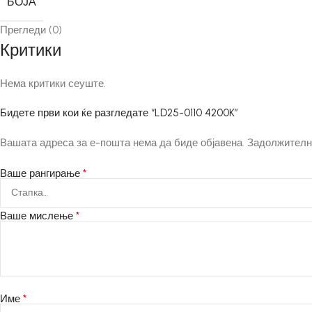
БОЈА
Прегледи (0)
Критики
Нема критики сеуште.
Бидете први кои ќе разгледате “LD25-0110 4200K”
Вашата адреса за е-пошта нема да биде објавена.
Задолжителн
*
Ваше рангирање
*
Ваше мислење
*
Име