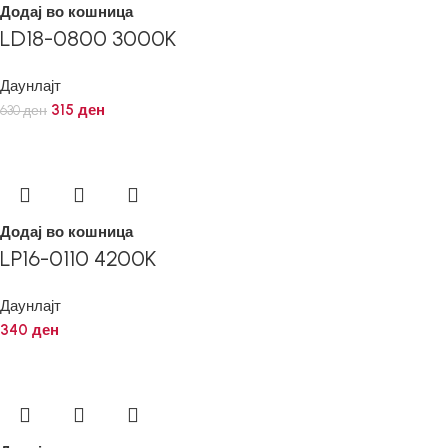
Додај во кошница
LD18-0800 3000K
Даунлајт
315
ден
630
ден
Додај во кошница
LP16-0110 4200K
Даунлајт
340
ден