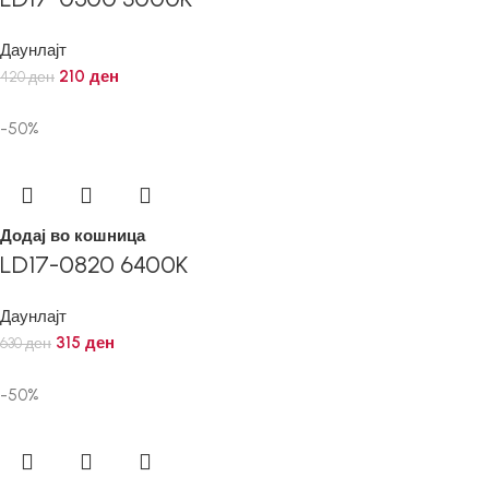
Даунлајт
210
ден
420
ден
-50%
Додај во кошница
LD17-0820 6400K
Даунлајт
315
ден
630
ден
-50%