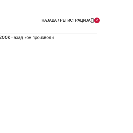
НАЈАВА / РЕГИСТРАЦИЈА
0
items
4200K
Назад кон производи