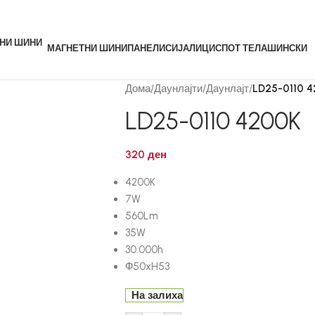
МАГНЕТНИ ШИНИ
ПАНЕЛИ
СИЈАЛИЦИ
СПОТ ТЕЛА
ШИНСКИ
Дома
/
Даунлајти
/
Даунлајт
/
LD25-0110 
LD25-0110 4200K
320
ден
4200K
7W
560Lm
35W
30.000h
Ф50xH53
На залиха