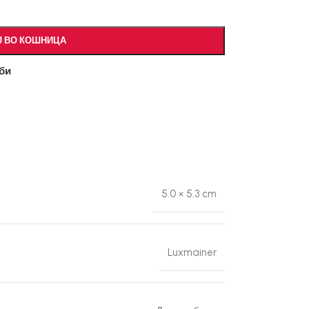
Ј ВО КОШНИЦА
би
5.0 × 5.3 cm
Luxmainer