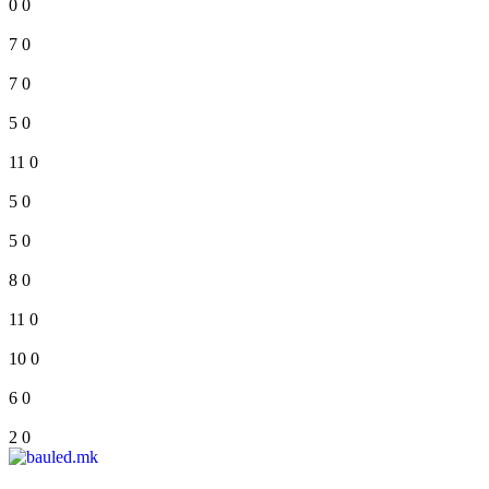
0
0
7
0
7
0
5
0
11
0
5
0
5
0
8
0
11
0
10
0
6
0
2
0