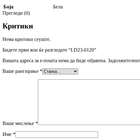
Боја
Бела
Прегледи (0)
Критики
Нема критики сеуште.
Бидете први кои ќе разгледате “LD23-0120”
Вашата адреса за е-пошта нема да биде објавена.
Задолжителнит
Ваше рангирање
*
Ваше мислење
*
Име
*