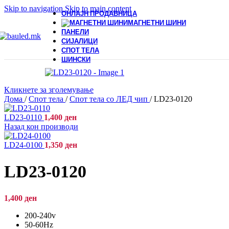
Skip to navigation
Skip to main content
ОНЛАЈН ПРОДАВНИЦА
МАГНЕТНИ ШИНИ
ПАНЕЛИ
СИЈАЛИЦИ
СПОТ ТЕЛА
ШИНСКИ
Кликнете за зголемување
Дома
/
Спот тела
/
Спот тела со ЛЕД чип
/
LD23-0120
LD23-0110
1,400
ден
Назад кон производи
LD24-0100
1,350
ден
LD23-0120
1,400
ден
200-240v
50-60Hz