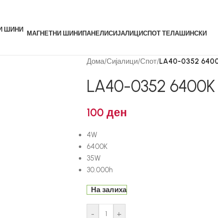
МАГНЕТНИ ШИНИ
ПАНЕЛИ
СИЈАЛИЦИ
СПОТ ТЕЛА
ШИНСКИ
Дома
/
Сијалици
/
Спот
/
LA40-0352 640
LA40-0352 6400K
100
ден
4W
6400K
35W
30.000h
На залиха
-
+