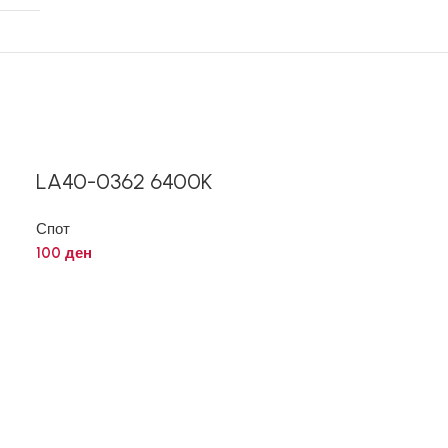
LA40-0362 6400K
Спот
100
ден
LA40-0651
Спот
120
ден