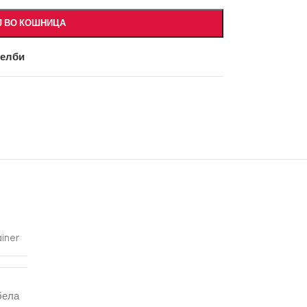
Ј ВО КОШНИЦА
желби
iner
бела