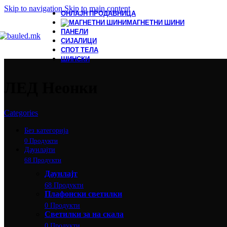
Skip to navigation
Skip to main content
ОНЛАЈН ПРОДАВНИЦА
МАГНЕТНИ ШИНИ
ПАНЕЛИ
СИЈАЛИЦИ
СПОТ ТЕЛА
ШИНСКИ
ЛЕД Неонки
Categories
Без категорија
0 Продукти
Даунлајти
68 Продукти
Даунлајт
68 Продукти
Плафонски светилки
0 Продукти
Светилки за на скала
0 Продукти