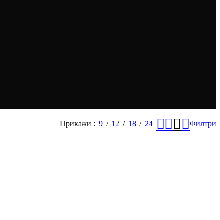
Прикажи
9
12
18
24
Филтри