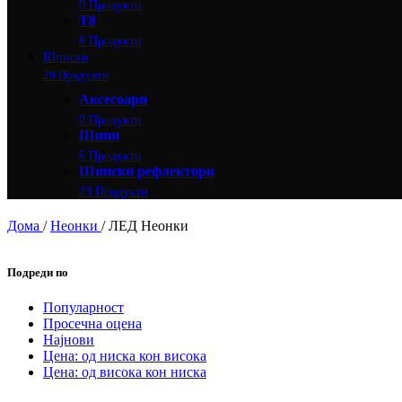
0 Продукти
Т8
8 Продукти
Шински
29 Продукти
Аксесоари
0 Продукти
Шини
6 Продукти
Шински рефлектори
23 Продукти
Дома
/
Неонки
/
ЛЕД Неонки
Подреди по
Популарност
Просечна оцена
Најнови
Цена: од ниска кон висока
Цена: од висока кон ниска