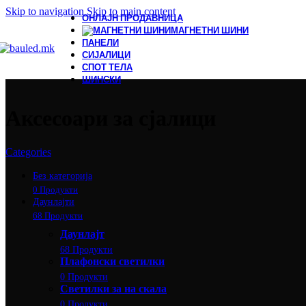
Skip to navigation
Skip to main content
ОНЛАЈН ПРОДАВНИЦА
МАГНЕТНИ ШИНИ
ПАНЕЛИ
СИЈАЛИЦИ
СПОТ ТЕЛА
ШИНСКИ
Аксесоари за сјалици
Categories
Без категорија
0 Продукти
Даунлајти
68 Продукти
Даунлајт
68 Продукти
Плафонски светилки
0 Продукти
Светилки за на скала
0 Продукти