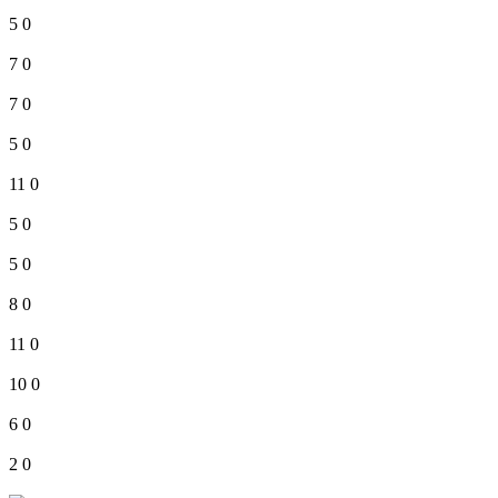
5
0
7
0
7
0
5
0
11
0
5
0
5
0
8
0
11
0
10
0
6
0
2
0