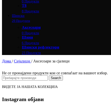
0 Продукти
Т8
8 Продукти
Шински
29 Продукти
Аксесоари
0 Продукти
Шини
6 Продукти
Шински рефлектори
23 Продукти
Дома
/
Сијалици
/
Аксесоари за сјалици
Не се пронајдени продукти кои се совпаѓаат на вашиот избор.
Search
ВИДЕТЕ ЈА НАШАТА КОЛЕКЦИЈА
Instagram објави