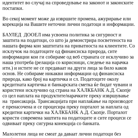
идентитет во случај на спроведување на законот и законските
постапки.
Во секој момент може да извршите промена, ажурирање или
корекција на Вашите неточни лични податоци и информации.
БАУЛЕД ДООЕЛ има усвоена политика за сигурност и
заштита на податоци, со што ја демонстрира посветеноста на
нашата фирма кон заштитата на приватноста на клиентите. Со
исклучок на податоците од финансиска природа, сите
информации кои ги собираме од веб страната се исклучиво за
наша употреба (релација со корисници, следење на нарачка
итн.) и истите не се предаваат на други лица за било каков
основ. Не собираме никакви информации од финансиска
природа, како број на картичка и сл. Податоците околу
кредитната картичка и банкарската сметка ќе бидат чувани и
користени исклучиво од страна на ХАЛКБАНК А.Д. Скопје
со цел наплата на продуктите/нарачките преку извршување
на трансакција. Трансакцијата при наплаќање на производот
е пренасочена и се процесира преку порталот за наплата од
кредитни картички на ХАЛКБАНК А.Д. Скопје. Порталот
користи современа заштита на податоците и сите процеси се
одвиваат преку сигурна конекција со банката.
Малолетни лица не смеат да даваат лични податоци без