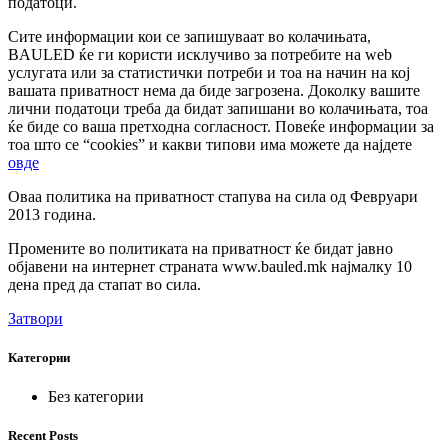
податоци.
Сите информации кои се запишуваат во колачињата,
BAULED ќе ги користи исклучиво за потребите на web
услугата или за статистички потреби и тоа на начин на кој
вашата приватност нема да биде загрозена. Доколку вашите
лични податоци треба да бидат запишани во колачињата, тоа
ќе биде со ваша претходна согласност. Повеќе информации за
тоа што се “cookies” и какви типови има можете да најдете
овде
Оваа политика на приватност стапува на сила од Февруари
2013 година.
Промените во политиката на приватност ќе бидат јавно
објавени на интернет странатa www.bauled.mk најмалку 10
дена пред да стапат во сила.
Затвори
Категории
Без категории
Recent Posts