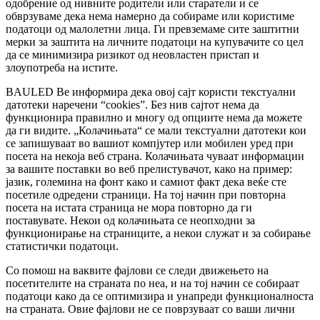
одобрение од нивните родители или старатели и се
обврзуваме дека нема намерно да собираме или користиме
податоци од малолетни лица. Ги превземаме сите заштитни
мерки за заштита на личните податоци на купувачите со цел
да се минимизира ризикот од неовластен пристап и
злоупотреба на истите.
BAULED Ве информира дека овој сајт користи текстуални
датотеки наречени “cookies”. Без нив сајтот нема да
функционира правилно и многу од опциите нема да можете
да ги видите. „Колачињата“ се мали текстуални датотеки кои
се запишуваат во вашиот компјутер или мобилен уред при
посета на некоја веб страна. Колачињата чуваат информации
за вашите поставки во веб прелистувачот, како на пример:
јазик, големина на фонт како и самиот факт дека веќе сте
посетиле одредени страници. На тој начин при повторна
посета на истата страница не мора повторно да ги
поставувате. Некои од колачињата се неопходни за
функционирање на страниците, а некои служат и за собирање
статистички податоци.
Со помош на ваквите фајлови се следи движењето на
посетителите на страната по неа, и на тој начин се собираат
податоци како да се оптимизира и унапреди функционалноста
на страната. Овие фајлови не се поврзуваат со ваши лични