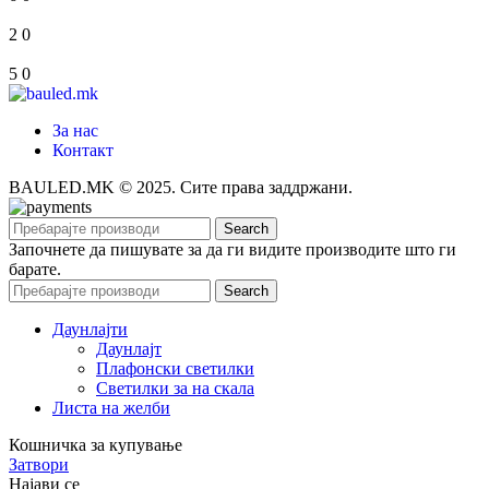
2
0
5
0
За нас
Контакт
BAULED.MK © 2025. Сите права заддржани.
Search
Започнете да пишувате за да ги видите производите што ги
барате.
Search
Даунлајти
Даунлајт
Плафонски светилки
Светилки за на скала
Листа на желби
Кошничка за купување
Затвори
Најави се