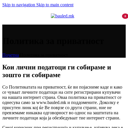
Skip to navigation
Skip to main content
0
item
Политика за приватност
Почетна
/
Политика за приватност
Кои лични податоци ги собираме и
зошто ги собираме
Со Политикатата на приватност, ќе ви појасниме каде и како
се чуваат личните податоци на сите регистрирани купувачи
на нашата интернет страна. Оваа политика на приватност се
однесува само за www.bauled.mk и поддомените. Доколку е
присутен линк кој ќе Ве поврзе со други страни, ние не
превземаме никаква одговорност во однос на заштитата на
личните податоци која ја обезбедуваат тие интернет страни.
Секој корисник при регистрација и купување, изјавува дека е