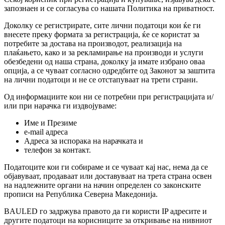
запознаен и се согласува со нашата Политика на приватност.
Доколку се регистрирате, сите лични податоци кои ќе ги
внесете преку формата за регистрација, ќе се користат за
потребите за достава на производот, реализација на
плаќањето, како и за рекламирање на производи и услуги
обезбедени од наша страна, доколку ја имате избрано оваа
опција, а се чуваат согласно одредбите од Законот за заштита
на лични податоци и не се отстапуваат на трети страни.
Од информациите кои ни се потребни при регистрацијата и/
или при нарачка ги издвојуваме:
Име и Презиме
e-mail адреса
Адреса за испорака на нарачката и
телефон за контакт.
Податоците кои ги собираме и се чуваат кај нас, нема да се
објавуваат, продаваат или доставуваат на трета страна освен
на надлежните органи на начин определен со законските
прописи на Република Северна Македонија.
BAULED го задржува правото да ги користи IP aдресите и
другите податоци на корисниците за откривање на нивниот